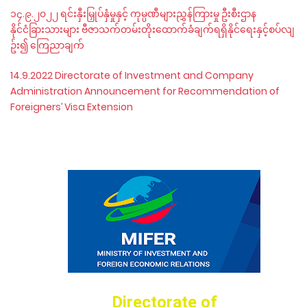
၁၄.၉.၂၀၂၂ ရင်းနှီးမြှုပ်နှံမှုနှင့် ကုမ္ပဏီများညွှန်ကြားမှု ဦးစီးဌာန
နိုင်ငံခြားသားများ ဗီဇာသက်တမ်းတိုးထောက်ခံချက်ရရှိနိုင်ရေးနှင့်စပ်လျ
ဥ်း၍ ကြေညာချက်
14.9.2022 Directorate of Investment and Company
Administration Announcement for Recommendation of
Foreigners’ Visa Extension
Directorate of