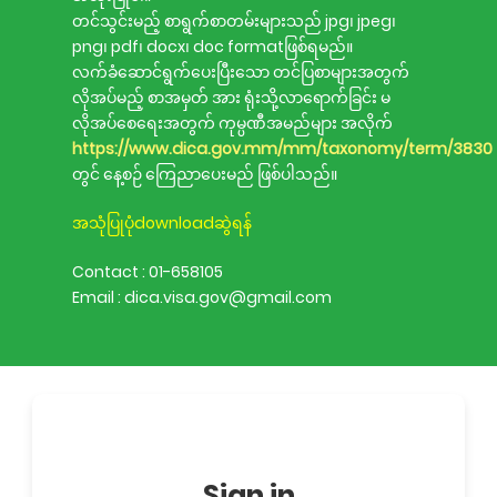
တင်သွင်းမည့် စာရွက်စာတမ်းများသည် jpg၊ jpeg၊
png၊ pdf၊ docx၊ doc formatဖြစ်ရမည်။
လက်ခံဆောင်ရွက်ပေးပြီးသော တင်ပြစာများအတွက်
လိုအပ်မည့် စာအမှတ် အား ရုံးသို့လာရောက်ခြင်း မ
လိုအပ်စေရေးအတွက် ကုမ္ပဏီအမည်များ အလိုက်
https://www.dica.gov.mm/mm/taxonomy/term/3830
တွင် နေ့စဉ် ကြေညာပေးမည် ဖြစ်ပါသည်။
အသုံပြုပုံdownloadဆွဲရန်
Contact : 01-658105
Email : dica.visa.gov@gmail.com
Sign in