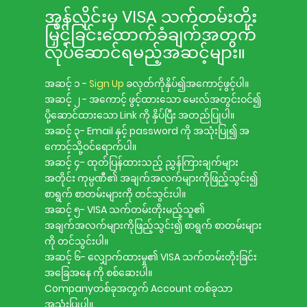
အွန်လိုင်းမှ VISA သက်တမ်းတိုး
မြှင့်ခြင်းထောက်ခံချက်အတွက်
လုပ်ဆောင်ရမည့်အဆင့်များ။
အဆင့် ၁ -
Sign Up
ခလုတ်ကိုနှိပ်၍အကောင့်ဖွင့်ပါ။
အဆင့် ၂ - အကောင့် ဖွင့်ထားသော မေးလ်အတွင်းဝင်၍
ပို့ဆောင်ထားသော Link ကို နှိပ်ပြီး အတည်ပြုပါ။
အဆင့် ၃- Email နှင့် password ကို အသုံးပြု၍ အ
ကောင့်သို့ဝင်ရောက်ပါ။
အဆင့် ၄- ထုတ်ပြန်ထားသည့် ညွှန်ကြားချက်များ
အတိုင်း ကုမ္ပဏီ၏ အချက်အလက်များကိုဖြည့်သွင်း၍
စာရွက် စာတမ်းများကို တင်သွင်းပါ။
အဆင့် ၅- VISA သက်တမ်းတိုးမည့်သူ၏
အချက်အလက်များကိုဖြည့်သွင်း၍ စာရွက် စာတမ်းများ
ကို တင်သွင်းပါ။
အဆင့် ၆- လျှောက်ထားမှု၏ VISA သက်တမ်းတိုးခြင်း
အခြေအနေ ကို စစ်ဆေးပါ။
Companyတစ်ခုအတွက် Account တစ်ခုသာ
အသုံးပြုပါ။